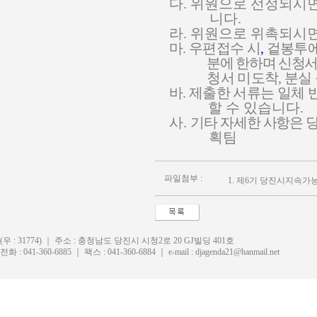
다
.
위원으로 선정되시
니다
.
라
.
위원으로 위촉되시면
마
.
우편접수 시
,
겉봉투
분에 한하며 신청서
청서 미도착
,
분실
바
.
제출한 서류는 일체 
할 수 있습니다
.
사
.
기타 자세한 사항은
획팀
파일첨부 :
1.
제6기 당진시지속가능
(우 : 31774) ｜ 주소 : 충청남도 당진시 시청2로 20 GJ빌딩 401호
전화 : 041-360-6885 ｜ 팩스 : 041-360-6884 ｜ e-mail : djagenda21@hanmail.net