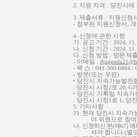
2.
지원 자격
:
당진시에 
3.
제출서류
:
지원신청
-
첨부된 지원신청서
,
개
4.
신청에 관한 사항
가
.
공고 기간
: 2024. 11.
나
.
신청 기간
: 2024. 11.
다
.
신청 방법
:
방문 제출
-
이메일
:
djagenda21@h
-
팩 스
: 041-360-6884 /
-
방문
(
또는 우편
)
‣
당진시 지속가능발전
:
당진시 시청
2
로
20, GJ
‣
당진시 기획팀 지속
:
당진시 시청
1
로
1,
당
5.
기타사항
가
.
현재 당진시 지속가
야 위원으로 참여
나
.
신청하신 분
(
제
6
기 
셔야 합니다
.(
별