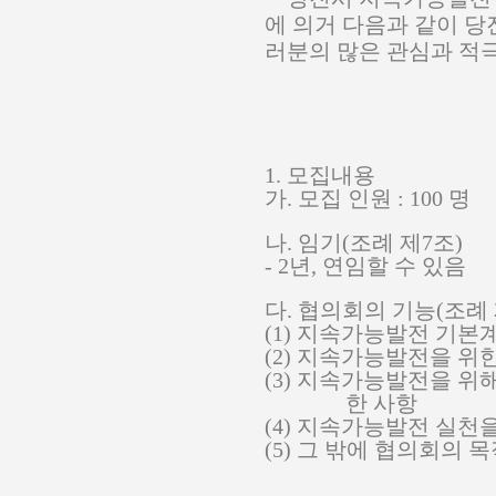
에 의거 다음과 같이 
러분의 많은 관심과 적
1.
모집내용
가
.
모집 인원
: 100
명
나
.
임기
(
조례 제
7
조
)
- 2
년
,
연임할 수 있음
다
.
협의회의 기능
(
조례
(1)
지속가능발전 기본계
(2)
지속가능발전을 위한
(3)
지속가능발전을 위해
한 사항
(4)
지속가능발전 실천을
(5)
그 밖에 협의회의 목